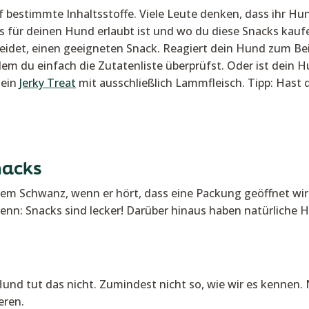
 bestimmte Inhaltsstoffe. Viele Leute denken, dass ihr Hu
as für deinen Hund erlaubt ist und wo du diese Snacks kaufe
 leidet, einen geeigneten Snack. Reagiert dein Hund zum Be
m du einfach die Zutatenliste überprüfst. Oder ist dein Hu
 ein
Jerky Treat
mit ausschließlich Lammfleisch. Tipp: Hast d
nacks
em Schwanz, wenn er hört, dass eine Packung geöffnet wird
Denn: Snacks sind lecker! Darüber hinaus haben natürliche 
Hund tut das nicht. Zumindest nicht so, wie wir es kennen.
eren.