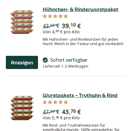
Hühnchen- & Rinderwurstpaket
Durchschnittliche Bewertung von 5 von
39,
€
10
42,
€
50
Von
4,
€ pro Kilo
89
Mit Hühnchen- und Rindwürsten für jeden
Hund. Weich in der Textur und gut verdaulich.
Sofort verfügbar
Anzeigen
Lieferzeit 1-2 Werktagen
Wurstpakets – Truthahn & Rind
Durchschnittliche Bewertung von 5 von
43,
€
70
47,
€
50
Von
5,
€ pro Kilo
46
Mit Rind- und Truthahnwürsten für
empfindliche Hunde. 100% getreidefrei, für