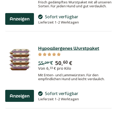
Frisch gedämpftes Wurstpaket mit all unseren
Sorten. Für jeden Hund und gut verdaulich.
Sofort verfügbar
Anzeigen
Lieferzeit 1-2 Werktagen
Hypoallergenes Wurstpaket
Durchschnittliche Bewertung von 5 von
50,
€
60
55,
€
00
Von
6,
€ pro Kilo
33
Mit Enten- und Lammwürsten. Für den
empfindlichen Hund und leicht verdaulich.
Sofort verfügbar
Anzeigen
Lieferzeit 1-2 Werktagen