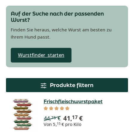
Auf der Suche nach der passenden
Wurst?
Finden Sie heraus, welche Wurst am besten zu
Ihrem Hund passt.
Wurstfinder starten
Produkte filtern
Frischfleischwurstpaket
Durchschnittliche Bewertung von 5 von
41,
€
17
44,
€
75
Von
5,
€ pro Kilo
15