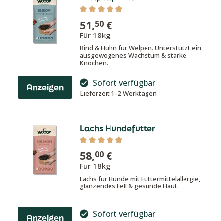
Durchschnittliche Bewertung von 4.8
51,
€
50
Für 18kg
Rind & Huhn für Welpen. Unterstützt ein
ausgewogenes Wachstum & starke
Knochen.
Sofort verfügbar
Anzeigen
Lieferzeit 1-2 Werktagen
Lachs Hundefutter
Durchschnittliche Bewertung von 4.9
58,
€
00
Für 18kg
Lachs für Hunde mit Futtermittelallergie,
glänzendes Fell & gesunde Haut.
Sofort verfügbar
Anzeigen