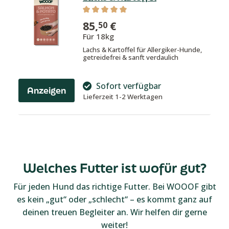
Durchschnittliche Bewertung von 5 v
85,
€
50
Für 18kg
Lachs & Kartoffel für Allergiker-Hunde,
getreidefrei & sanft verdaulich
Sofort verfügbar
Anzeigen
Lieferzeit 1-2 Werktagen
Welches Futter ist wofür gut?
Für jeden Hund das richtige Futter. Bei WOOOF gibt
es kein „gut“ oder „schlecht“ – es kommt ganz auf
deinen treuen Begleiter an. Wir helfen dir gerne
weiter!