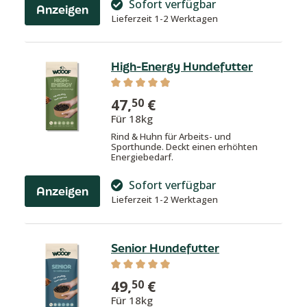
Sofort verfügbar
Anzeigen
Lieferzeit 1-2 Werktagen
High-Energy Hundefutter
Durchschnittliche Bewertung von 4.9
47,
€
50
Für 18kg
Rind & Huhn für Arbeits- und
Sporthunde. Deckt einen erhöhten
Energiebedarf.
Sofort verfügbar
Anzeigen
Lieferzeit 1-2 Werktagen
Senior Hundefutter
Durchschnittliche Bewertung von 5 v
49,
€
50
Für 18kg