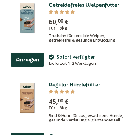
Getreidefreies Welpenfutter
Durchschnittliche Bewertung von 5 v
60,
€
00
Für 18kg
Truthahn für sensible Welpen,
getreidefrei & gesunde Entwicklung
Sofort verfügbar
Anzeigen
Lieferzeit 1-2 Werktagen
Regular Hundefutter
Durchschnittliche Bewertung von 4.8
45,
€
00
Für 18kg
Rind & Huhn für ausgewachsene Hunde,
gesunde Verdauung & glänzendes Fell.