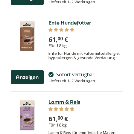
Lieferzeit 1-2 Werktagen
Ente Hundefutter
Durchschnittliche Bewertung von 4.9
61,
€
00
Für 18kg
Ente für Hunde mit Futtermittelallergie,
hypoallergen & gesunde Verdauung
Sofort verfügbar
Anzeigen
Lieferzeit 1-2 Werktagen
Lamm & Reis
Durchschnittliche Bewertung von 4.8
61,
€
00
Für 18kg
Lamm & Reis für empfindliche Mägen,