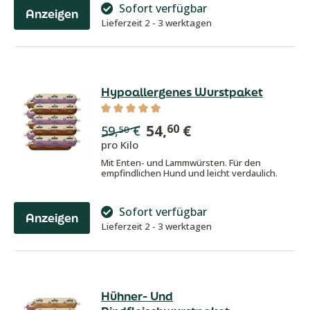
Sofort verfügbar
Anzeigen
Lieferzeit 2 - 3 werktagen
Hypoallergenes Wurstpaket
Durchschnittliche Bewertung von 5 von
54,
€
60
59,
€
50
pro Kilo
Mit Enten- und Lammwürsten. Für den
empfindlichen Hund und leicht verdaulich.
Sofort verfügbar
Anzeigen
Lieferzeit 2 - 3 werktagen
Hühner- Und