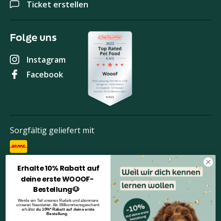
Ticket erstellen
Folge uns
Instagram
Facebook
Sorgfältig geliefert mit
Erhalte 10% Rabatt auf
Bezahlen Sie sicher mit
deine erste WOOOF-
Bestellung🐶
Werde ein Teil unseres Rudels und abonniere
unseren Newsletter. Als Willkommensgeschenk
erhältst
du 10%* Rabatt auf deine erste
Bestellung.