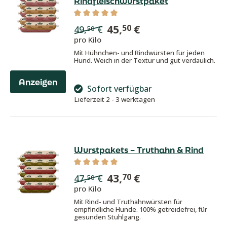
Rindfleischwurstpaket
Durchschnittliche Bewertung von 5 von
45,
€
50
49,
€
50
pro Kilo
Mit Hühnchen- und Rindwürsten für jeden
Hund. Weich in der Textur und gut verdaulich.
Anzeigen
Sofort verfügbar
Lieferzeit 2 - 3 werktagen
Wurstpakets – Truthahn & Rind
Durchschnittliche Bewertung von 5 von
43,
€
70
47,
€
50
pro Kilo
Mit Rind- und Truthahnwürsten für
empfindliche Hunde. 100% getreidefrei, für
gesunden Stuhlgang.