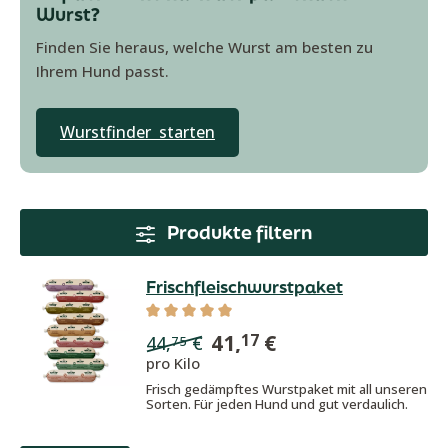
Wurst?
Finden Sie heraus, welche Wurst am besten zu
Ihrem Hund passt.
Wurstfinder starten
Produkte filtern
Frischfleischwurstpaket
Durchschnittliche Bewertung von 5 von
41,
€
17
44,
€
75
pro Kilo
Frisch gedämpftes Wurstpaket mit all unseren
Sorten. Für jeden Hund und gut verdaulich.