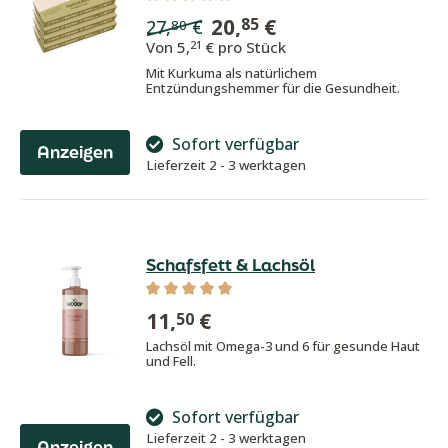
Durchschnittliche Bewertung von 5 von
20,
€
85
27,
€
80
Von
5,
€ pro Stück
21
Mit Kurkuma als natürlichem
Entzündungshemmer für die Gesundheit.
Sofort verfügbar
Anzeigen
Lieferzeit 2 - 3 werktagen
Schafsfett & Lachsöl
Durchschnittliche Bewertung von 5 von
11,
€
50
Lachsöl mit Omega-3 und 6 für gesunde Haut
und Fell.
Sofort verfügbar
Lieferzeit 2 - 3 werktagen
Anzeigen