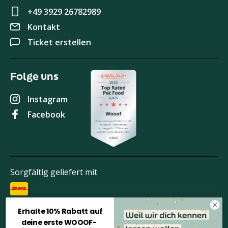
+49 3929 26782989
Kontakt
Ticket erstellen
Folge uns
Instagram
Facebook
Sorgfältig geliefert mit
Erhalte 10% Rabatt auf
Bezahlen Sie sicher mit
deine erste WOOOF-