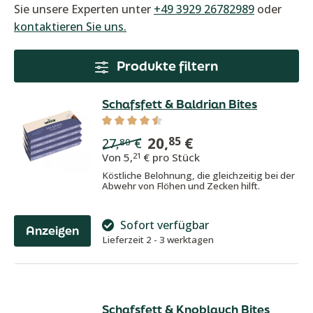
Sie unsere Experten unter
+49 3929 26782989
oder
kontaktieren Sie uns.
Produkte filtern
Schafsfett & Baldrian Bites
Durchschnittliche Bewertung von 4.5 v
20,
€
85
27,
€
80
Von
5,
€ pro Stück
21
Köstliche Belohnung, die gleichzeitig bei der
Abwehr von Flöhen und Zecken hilft.
Sofort verfügbar
Anzeigen
Lieferzeit 2 - 3 werktagen
Schafsfett & Knoblauch Bites