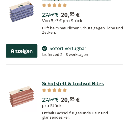
Durchschnittliche Bewertung von 5 von
20,
€
85
27,
€
80
Von
5,
€ pro Stück
21
Hilft beim natürlichen Schutz gegen Flöhe und
Zecken.
Sofort verfügbar
Anzeigen
Lieferzeit 2 - 3 werktagen
Schafsfett & Lachsöl Bites
Durchschnittliche Bewertung von 5 von
20,
€
85
27,
€
80
pro Stück
Enthält Lachsöl für gesunde Haut und
glänzendes Fell.