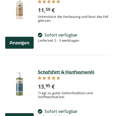
Durchschnittliche Bewertung von 5 von
11,
€
50
Unterstützt die Verdauung und lässt das Fell
glänzen.
Sofort verfügbar
Lieferzeit 2 - 3 werktagen
Anzeigen
Schafsfett & Hanfsamenöl
Durchschnittliche Bewertung von 5 von
13,
€
95
Trägt zu guter Gehirnfunktion und
Stoffwechsel bei.
Sofort verfügbar