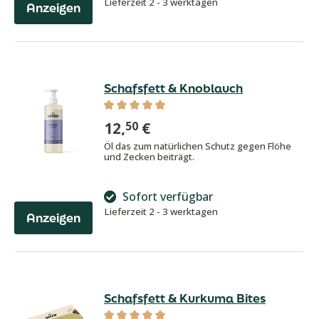
Lieferzeit 2 - 3 werktagen
Anzeigen
Schafsfett & Knoblauch
Durchschnittliche Bewertung von 5 von
12,
€
50
Öl das zum natürlichen Schutz gegen Flöhe
und Zecken beiträgt.
Sofort verfügbar
Lieferzeit 2 - 3 werktagen
Anzeigen
Schafsfett & Kurkuma Bites