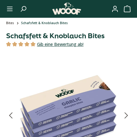
Zum Hauptinhalt springen
Bites
Schafsfett & Knoblauch Bites
Schafsfett & Knoblauch Bites
Gib eine Bewertung ab!
Durchschnittliche Bewertung von 5 von 5 Sternen
Bildergalerie überspringen