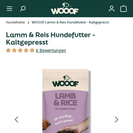
Zum Hauptinhalt springen
Hundefutter
WOOOF Lamm & Reis Hundefutter - Kaltgepresst
Lamm & Reis Hundefutter -
Kaltgepresst
Durchschnittliche Bewertung 4.8 von 5 Sternen, 
6 Bewertungen
Durchschnittliche Bewertung von 4.89 von 5 Sternen
Bildergalerie überspringen