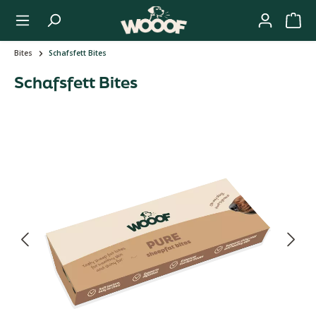
Zum Hauptinhalt springen
Bites
Schafsfett Bites
Schafsfett Bites
Bildergalerie überspringen