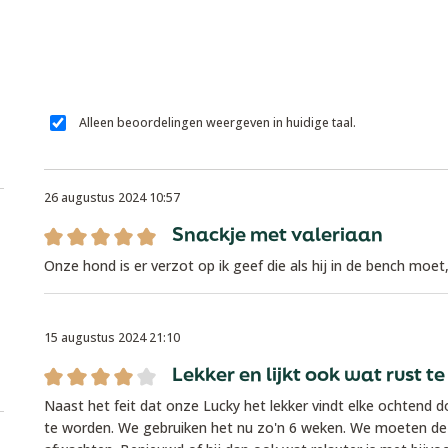
Alleen beoordelingen weergeven in huidige taal.
26 augustus 2024 10:57
Snackje met valeriaan
Recensie met een waardering van 5 van de 5 sterren
Onze hond is er verzot op ik geef die als hij in de bench moet, 
15 augustus 2024 21:10
Lekker en lijkt ook wat rust t
Recensie met een waardering van 4 van de 5 sterren
Naast het feit dat onze Lucky het lekker vindt elke ochtend doo
te worden. We gebruiken het nu zo'n 6 weken. We moeten de 