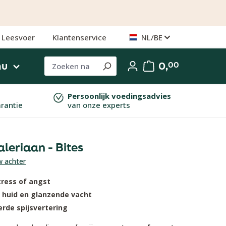
NL/BE
Leesvoer
Klantenservice
nu
0,
00
Persoonlijk voedingsadvies
arantie
van onze experts
leriaan - Bites
w achter
 van 5 sterren
stress of angst
 huid en glanzende vacht
erde spijsvertering