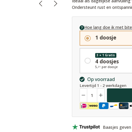
Ideaal als dagelijkse aanvullin
Ondersteunt rust en ontspann
Hoe lang doe ik met bit
1 doosje
3 + 1 Gratis
4 doosjes
5,
per doosje
21
Op voorraad
Levertijd 1 - 2 werkdagen
Hoeveelheid
Baasjes geven 