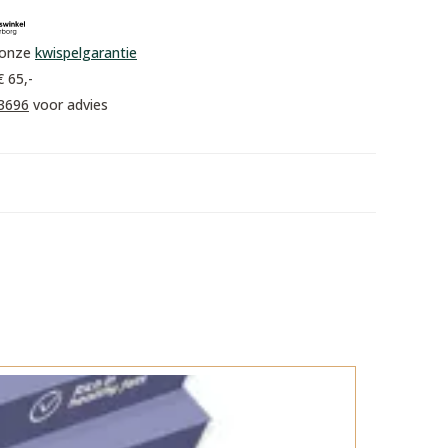
 onze
kwispelgarantie
€ 65,-
3696
voor advies
Korting