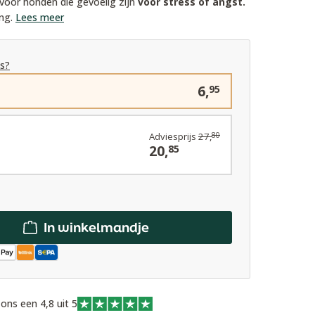
g voor honden die gevoelig zijn
voor stress of angst.
ing.
Lees meer
es?
6,
95
Adviesprijs
27,
80
20,
85
In winkelmandje
ons een 4,8 uit 5