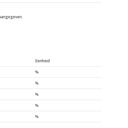
 aangegeven.
Eenheid
%
%
%
%
%