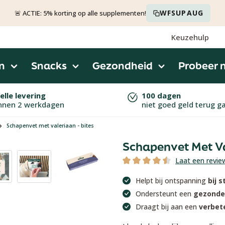
WFSUPAUG
🚨 ACTIE: 5% korting op alle supplementen!
Keuzehulp
n
Snacks
Gezondheid
Probeer 
elle levering
100 dagen
nnen 2 werkdagen
niet goed geld terug g
Schapenvet met valeriaan - bites
Schapenvet Met Va
Laat een revie
Gemiddelde waardering van 4.5
Helpt bij ontspanning
bij 
Ondersteunt een
gezonde
Draagt bij aan een
verbet