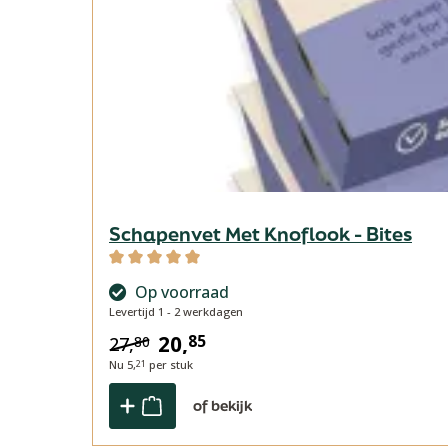
Schapenvet Met Knoflook - Bites
Gemiddelde waardering van 5 van 5 sterren
Op voorraad
Levertijd 1 - 2 werkdagen
20,
85
27,
80
Nu
5,
per stuk
21
of bekijk