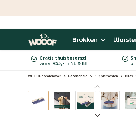
naar de hoofdinhoud
Ga naar de zoekopdracht
Ga naar de hoofdnavigatie
Brokken
Worste
Gratis thuisbezorgd
Sn
vanaf €65,- in NL & BE
bi
WOOOF hondenvoer
Gezondheid
Supplementen
Bites
Afbeeldingengalerij overslaan