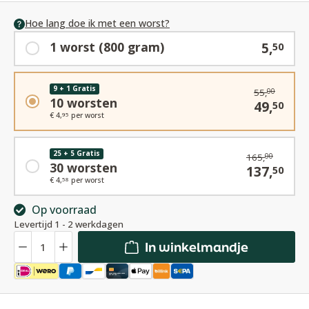
Hoe lang doe ik met een worst?
1 worst (800 gram)
5,
50
9 + 1 Gratis
55,
00
10 worsten
49,
50
€ 4,
per worst
95
25 + 5 Gratis
165,
00
30 worsten
137,
50
€ 4,
per worst
58
Op voorraad
Levertijd 1 - 2 werkdagen
Hoeveelheid
In winkelmandje