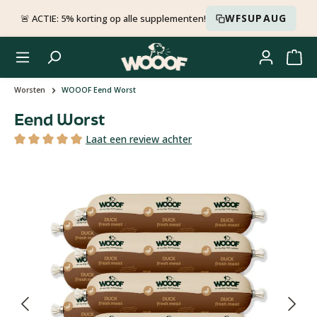
Ga naar de hoofdinhoud
WFSUPAUG
🚨 ACTIE: 5% korting op alle supplementen!
Worsten
WOOOF Eend Worst
Eend Worst
Laat een review achter
Gemiddelde waardering van 5 van 5 sterren
Afbeeldingengalerij overslaan