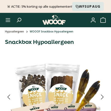
Ga naar de hoofdinhoud
WFSUPAUG
🚨 ACTIE: 5% korting op alle supplementen!
Hypoallergeen
WOOOF Snackbox Hypoallergeen
Snackbox Hypoallergeen
Afbeeldingengalerij overslaan