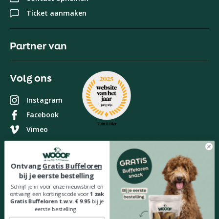
Ticket aanmaken
Partner van
Volg ons
Instagram
Facebook
Vimeo
Zorgvuldig bezorgd met
Ontvang
Gratis Buffeloren
bij je eerste bestelling
Schrijf je in voor onze nieuwsbrief en
ontvang een kortingscode voor
1 zak
Veilig betalen met
Gratis Buffeloren t.w.v. € 9.95
bij je
eerste bestelling.