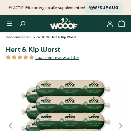
Ga naar de hoofdinhoud
WFSUPAUG
🚨 ACTIE: 5% korting op alle supplementen!
Hondenworsten
WOOOF Hert & Kip Worst
Hert & Kip Worst
Laat een review achter
Gemiddelde waardering van 5 van 5 sterren
Afbeeldingengalerij overslaan