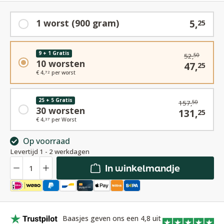
1 worst (900 gram)
5,
25
9 + 1 Gratis
52,
50
10 worsten
47,
25
€ 4,
per worst
72
25 + 5 Gratis
157,
50
30 worsten
131,
25
€ 4,
per Worst
37
Op voorraad
Levertijd 1 - 2 werkdagen
Hoeveelheid
In winkelmandje
Baasjes geven ons een 4,8 uit