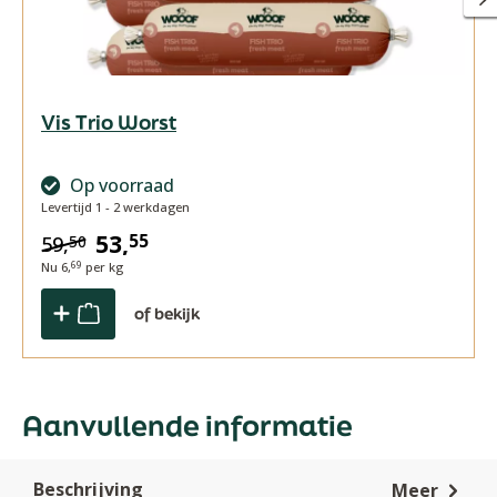
Vis Trio Worst
Op voorraad
Levertijd 1 - 2 werkdagen
53,
55
59,
50
Nu
6,
per kg
69
of bekijk
Aanvullende informatie
Beschrijving
Meer