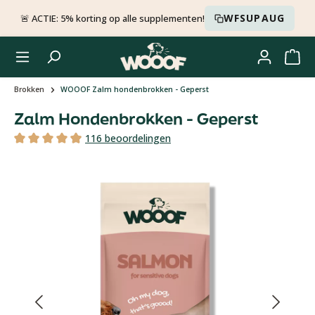
Ga naar de hoofdinhoud
WFSUPAUG
🚨 ACTIE: 5% korting op alle supplementen!
Brokken
WOOOF Zalm hondenbrokken - Geperst
Zalm Hondenbrokken - Geperst
Gemiddelde waardering 4.9 van 5 sterren, 116 be
116 beoordelingen
Gemiddelde waardering van 4.92 van 5 sterren
Afbeeldingengalerij overslaan