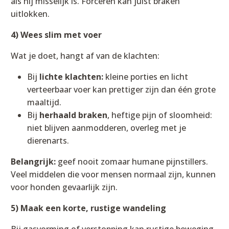
als hij misselijk is. Forceren kan juist braken
uitlokken.
4) Wees slim met voer
Wat je doet, hangt af van de klachten:
Bij
lichte klachten:
kleine porties en licht
verteerbaar voer kan prettiger zijn dan één grote
maaltijd.
Bij
herhaald braken
, heftige pijn of sloomheid:
niet blijven aanmodderen, overleg met je
dierenarts.
Belangrijk:
geef nooit zomaar humane pijnstillers.
Veel middelen die voor mensen normaal zijn, kunnen
voor honden gevaarlijk zijn.
5) Maak een korte, rustige wandeling
Bij gasvorming of verstopping kan rustige beweging