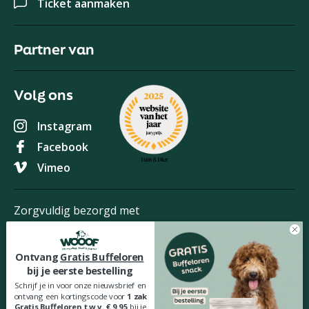
Ticket aanmaken
Partner van
Volg ons
Instagram
Facebook
Vimeo
Zorgvuldig bezorgd met
Ontvang
Gratis Buffeloren
Veilig betalen met
bij je eerste bestelling
Schrijf je in voor onze nieuwsbrief en
ontvang een kortingscode voor
1 zak
Gratis Buffeloren t.w.v. € 9.95
bij je