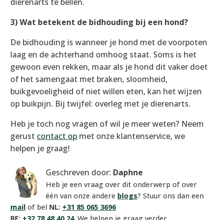
dierenarts te bellen.
3) Wat betekent de bidhouding bij een hond?
De bidhouding is wanneer je hond met de voorpoten
laag en de achterhand omhoog staat. Soms is het
gewoon even rekken, maar als je hond dit vaker doet
of het samengaat met braken, sloomheid,
buikgevoeligheid of niet willen eten, kan het wijzen
op buikpijn. Bij twijfel: overleg met je dierenarts.
Heb je toch nog vragen of wil je meer weten? Neem
gerust
contact op
met onze klantenservice, we
helpen je graag!
Geschreven door:
Daphne
Heb je een vraag over dit onderwerp of over
één van onze andere
blogs
? Stuur ons dan een
mail
of bel
NL:
+31 85 065 3696
BE:
+32 78 48 40 24
. We helpen je graag verder.