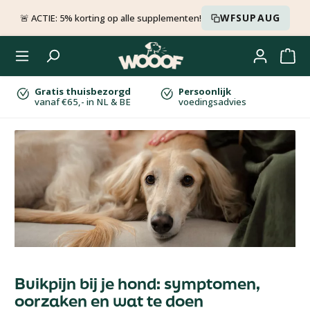
Ga naar de hoofdinhoud
WFSUPAUG
🚨 ACTIE: 5% korting op alle supplementen!
Gratis thuisbezorgd
Persoonlijk
vanaf €65,- in NL & BE
voedingsadvies
Buikpijn bij je hond: symptomen,
oorzaken en wat te doen