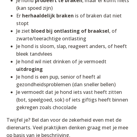
Je hond
probeert te braken
, maar er komt niets
(kan spoed zijn)
Er
herhaaldelijk braken
is of braken dat niet
stopt
Je ziet
bloed bij ontlasting of braaksel
, of
zwarte/teerachtige ontlasting
Je hond is sloom, slap, reageert anders, of heeft
bleek tandvlees
Je hond wil niet drinken of je vermoedt
uitdroging
Je hond is een pup, senior of heeft al
gezondheidsproblemen (dan sneller bellen)
Je vermoedt dat je hond iets vast heeft zitten
(bot, speelgoed, sok) of iets giftigs heeft binnen
gekregen zoals chocolade
Twijfel je? Bel dan voor de zekerheid even met de
dierenarts. Veel praktijken denken graag met je mee
op basis van je beschrijving.