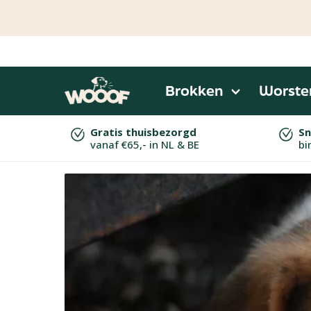
 naar de hoofdinhoud
Ga naar de zoekopdracht
Ga naar de hoofdnavigatie
Brokken
Worste
Gratis thuisbezorgd
Sn
vanaf €65,- in NL & BE
bi