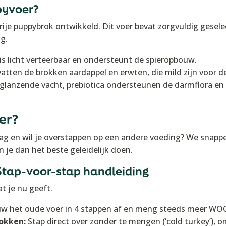
yvoer?
e puppybrok ontwikkeld. Dit voer bevat zorgvuldig geselect
g.
is licht verteerbaar en ondersteunt de spieropbouw.
atten de brokken aardappel en erwten, die mild zijn voor 
glanzende vacht, prebiotica ondersteunen de darmflora en c
er?
aag en wil je overstappen op een andere voeding? We snapp
 je dan het beste geleidelijk doen.
Stap-voor-stap handleiding
t je nu geeft.
 het oude voer in 4 stappen af en meng steeds meer WOO
okken:
Stap direct over zonder te mengen (‘cold turkey’), 