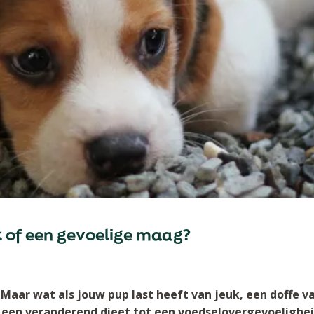
k of een gevoelige maag?
l. Maar wat als jouw pup last heeft van jeuk, een doffe
 een veranderend dieet tot een voedselovergevoelighei