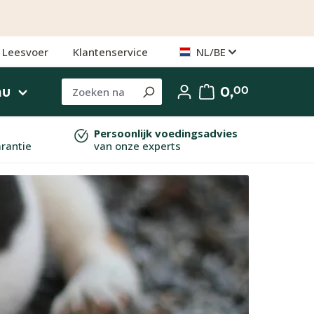
Leesvoer
Klantenservice
NL/BE
nu
0,
00
Persoonlijk voedingsadvies
arantie
van onze experts