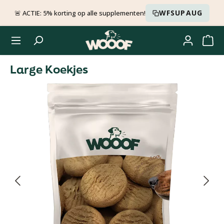
Ga naar de hoofdinhoud
WFSUPAUG
🚨 ACTIE: 5% korting op alle supplementen!
Large Koekjes
Afbeeldingengalerij overslaan