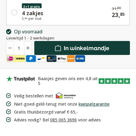
3+1 gratis
31,
80
4 zakjes
23,
85
5,
per stuk
96
Op voorraad
Levertijd 1 - 2 werkdagen
Hoeveelheid
In winkelmandje
Baasjes geven ons een 4,8 uit
5
Veilig bestellen met
Niet-goed-geld-terug met onze
kwispelgarantie
Gratis thuisbezorgd vanaf € 65,-
Advies nodig? Bel
085 065 3696
voor advies