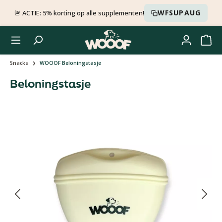
Ga naar de hoofdinhoud
WFSUPAUG
🚨 ACTIE: 5% korting op alle supplementen!
Snacks
WOOOF Beloningstasje
Beloningstasje
Afbeeldingengalerij overslaan