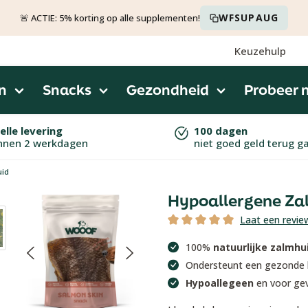
WFSUPAUG
🚨 ACTIE: 5% korting op alle supplementen!
Keuzehulp
n
Snacks
Gezondheid
Probeer 
elle levering
100 dagen
nnen 2 werkdagen
niet goed geld terug g
id
Hypoallergene Za
Laat een revie
Gemiddelde waardering van 5 v
100%
natuurlijke zalmhu
Ondersteunt een gezonde 
Hypoallegeen
en voor ge