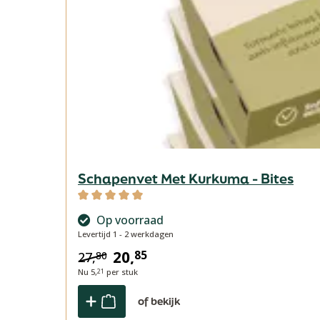
Schapenvet Met Kurkuma - Bites
Gemiddelde waardering van 5 van 5 sterren
Op voorraad
Levertijd 1 - 2 werkdagen
20,
85
27,
80
Nu
5,
per stuk
21
of bekijk