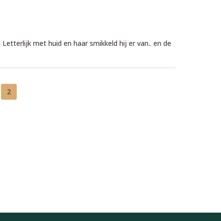
! Letterlijk met huid en haar smikkeld hij er van.. en de
2
ina
Pagina