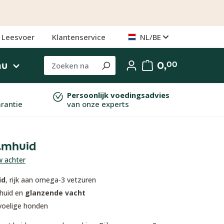
NL/BE
Leesvoer
Klantenservice
nu
0,
00
Persoonlijk voedingsadvies
arantie
van onze experts
lmhuid
w achter
an 5 sterren
id
, rijk aan omega-3 vetzuren
huid en
glanzende vacht
voelige honden