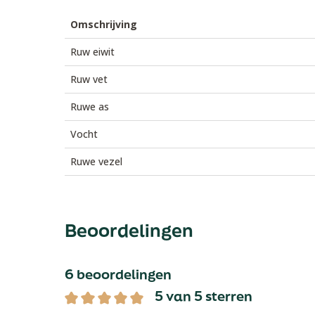
Omschrijving
Ruw eiwit
Ruw vet
Ruwe as
Vocht
Ruwe vezel
Beoordelingen
6 beoordelingen
5 van 5 sterren
Gemiddelde waardering van 5 van 5 sterren