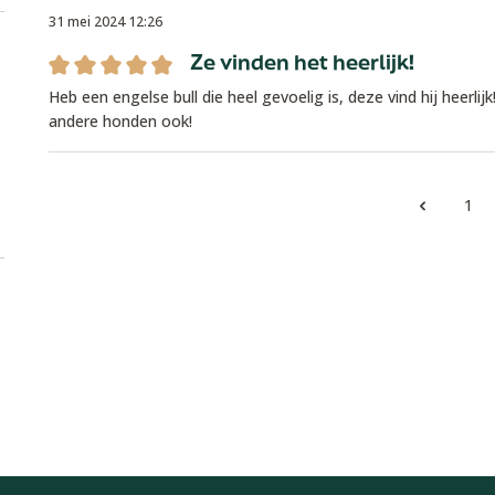
31 mei 2024 12:26
Ze vinden het heerlijk!
Recensie met een waardering van 5 van de 5 sterren
Heb een engelse bull die heel gevoelig is, deze vind hij heerlijk
andere honden ook!
1
Pag