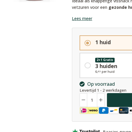
Ideaal als knapperige vissnac
vetzuren voor een
gezonde h
Lees meer
1 huid
2+1 Gratis
3 huiden
6,
per huid
63
Op voorraad
Levertijd 1 - 2 werkdagen
Hoeveelheid
Baasjes geven 