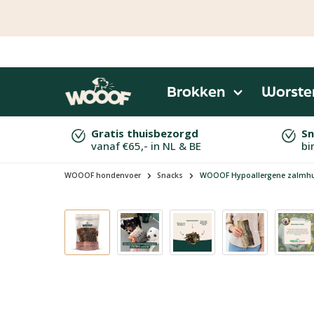
naar de hoofdinhoud
Ga naar de zoekopdracht
Ga naar de hoofdnavigatie
Brokken
Worste
Gratis thuisbezorgd
Sn
vanaf €65,- in NL & BE
bi
WOOOF hondenvoer
Snacks
WOOOF Hypoallergene zalmhu
Afbeeldingengalerij overslaan