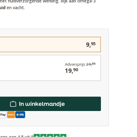
k met huidverzorgende werking. Rijk aan omega-3
uid
en vacht.
9,
95
Adviesprijs
29,
85
19,
90
In winkelmandje
ons een 4,8 uit 5