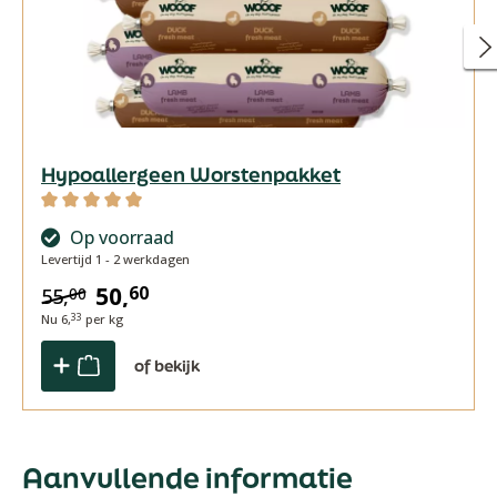
Hypoallergeen Worstenpakket
Gemiddelde waardering van 5 van 5 sterren
Op voorraad
Levertijd 1 - 2 werkdagen
50,
60
55,
00
Nu
6,
per kg
33
of bekijk
Aanvullende informatie