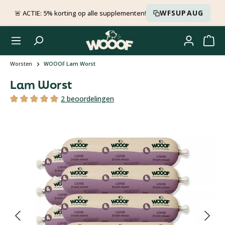
Ga naar de hoofdinhoud
WFSUPAUG
🚨 ACTIE: 5% korting op alle supplementen!
Worsten
WOOOF Lam Worst
Lam Worst
Gemiddelde waardering 5 van 5 sterren, 2 beoord
2 beoordelingen
Gemiddelde waardering van 5 van 5 sterren
Afbeeldingengalerij overslaan