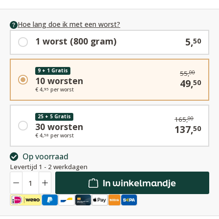
Hoe lang doe ik met een worst?
1 worst (800 gram)
5,
50
9 + 1 Gratis
55,
00
10 worsten
49,
50
€ 4,
per worst
95
25 + 5 Gratis
165,
00
30 worsten
137,
50
€ 4,
per worst
58
Op voorraad
Levertijd 1 - 2 werkdagen
Hoeveelheid
In winkelmandje