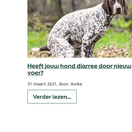
Heeft jouw hond diarree door nieuw
voer?
31 maart 2021,
door. Anika
Verder lezen...