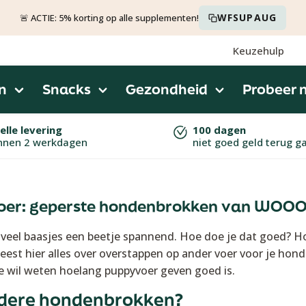
WFSUPAUG
🚨 ACTIE: 5% korting op alle supplementen!
Keuzehulp
n
Snacks
Gezondheid
Probeer 
elle levering
100 dagen
nnen 2 werkdagen
niet goed geld terug g
oer: geperste hondenbrokken van WOO
veel baasjes een beetje spannend. Hoe doe je dat goed? Ho
eest hier alles over overstappen op ander voer voor je hond
e wil weten hoelang puppyvoer geven goed is.
dere hondenbrokken?