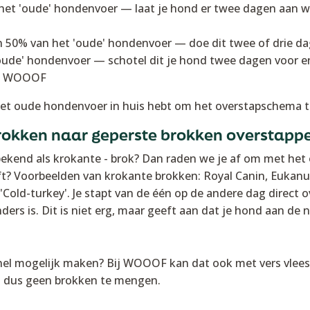
t 'oude' hondenvoer — laat je hond er twee dagen aan w
0% van het 'oude' hondenvoer — doe dit twee of drie dag
de' hondenvoer — schotel dit je hond twee dagen voor en
an WOOOF
het oude hondenvoer in huis hebt om het overstapschema t
rokken naar geperste brokken overstapp
 bekend als krokante - brok? Dan raden we je af om met h
eft? Voorbeelden van krokante brokken: Royal Canin, Eukanu
'Cold-turkey'. Je stapt van de één op de andere dag direct o
nders is. Dit is niet erg, maar geeft aan dat je hond aan de
nel mogelijk maken? Bij WOOOF kan dat ook met vers vlees. 
ft dus geen brokken te mengen.