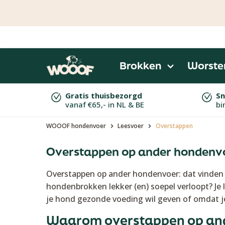
 naar de hoofdinhoud
Ga naar de zoekopdracht
Ga naar de hoofdnavigatie
Brokken
Worste
Gratis thuisbezorgd
Sn
vanaf €65,- in NL & BE
bi
WOOOF hondenvoer
Leesvoer
Overstappen
Overstappen op ander hondenv
Overstappen op ander hondenvoer: dat vinden 
hondenbrokken lekker (en) soepel verloopt? Je l
je hond gezonde voeding wil geven of omdat j
Waarom overstappen op an