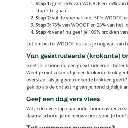
Stap 1:
geef 25% van WOOOF en 75% van he
stap 2 te gaan
Stap 2:
vul de voerbak met 50% WOOOF en 5
Stap 3:
75% van WOOOF en 25% van het 'ou
Stap 4:
vanaf nu geef je 100% brokken v
Let op: bestel WOOOF dus als je nog wat van 
Van geëxtrudeerde (krokante) b
Geef je je hond nu een geëxtrudeerde - beter
Weet je niet zeker of je een krokante brok ge
overstapt als je geëxtrudeerde brokken geeft? 
gek op als de ontlasting van je hond tijdelijk a
Geef een dag vers vlees
Wil je de overstap naar ander hondenvoer zo s
daarna schotel je de nieuwe brok voor. Je hoe
Tot wanneer puppyvoer?