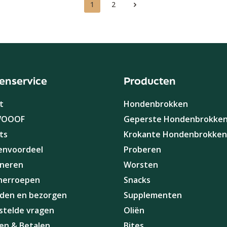
1
2
Pagina
Pagina
enservice
Producten
t
Hondenbrokken
WOOOF
Geperste Hondenbrokke
ts
Krokante Hondenbrokken
envoordeel
Proberen
neren
Worsten
herroepen
Snacks
den en bezorgen
Supplementen
stelde vragen
Oliën
len & Betalen
Bites