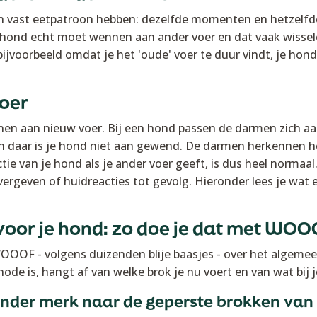
 vast eetpatroon hebben: dezelfde momenten en hetzelfde 
en hond echt moet wennen aan ander voer en dat vaak wissel
voorbeeld omdat je het 'oude' voer te duur vindt, je hond 
oer
 aan nieuw voer. Bij een hond passen de darmen zich aa
 daar is je hond niet aan gewend. De darmen herkennen het
actie van je hond als je ander voer geeft, is dus heel norma
overgeven of huidreacties tot gevolg. Hieronder lees je wat
voor je hond: zo doe je dat met WO
OF - volgens duizenden blije baasjes - over het algemeen
de is, hangt af van welke brok je nu voert en van wat bij j
 ander merk naar de geperste brokken v